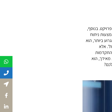
רויקט. בנוסף,
מצעות ניתוח
רוע ביותר, הוא
ת". אלא
פיות רבות, נובעות מחוסר יעילות עמוקה, שניתוח כזה יכל לתקן. הפתרון? שימוש ב-Power BI, התקדמות
מאידך, הוא
לכם?