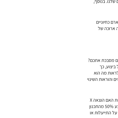
ם שלנו. בנוסף,
רם כחיוניים
מצעות Power BI, נותן מענה לשורה ארוכה של
ים מסבכת אתכם?
וח תקציב מול ביצוע, כך
לראות מה הוא
 והוראות השינוי
כמו כן, היבט חשוב מאוד, הוא שתוכלו להבין טוב יותר את התועלת (או היעדרה) מהוצאות מסוימות. תוכלו לראות האם הוצאה X
שאמורה לקדם הכנסה Y, אכן פרופורציונאלית להכנסה הזו (למשל בעבודה מתוכננת של יומיים היו צריכים לבצע 50% מהתכנון
יע על התייעלות או