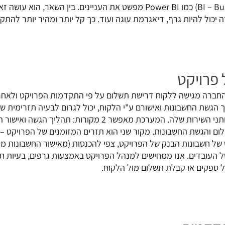
כלי תובנה עסקית (BI – Business Intelligence) כמו Power BI מפשט את העניינים. בין השא
זה יכול להיות גרף, דיאגרמת עוגה ועוד. כך קל יותר ומהיר יותר להתק
 פרויקט
 החברה מגישה ללקוח דרישת תשלום על פי התקדמות הפרויקט ולאחר
 הגשת החשבונות ואישורם ע"י הלקוח, יכול לגרום לבעיה תזרימית ש
ההתחייבויות של החברה מול הספקים ונותני השירות שלה. המערכת מאפשר 2 מקורות:
 והגשת החשבונות. מקור שני הוא תזרים המזומנים של הפרויקט – 
ל חשבונות הבנק של הפרויקט, צפי להכנסות (מאישור החשבונות מול
 העובדים. אנו ממחישים למנהל הפרויקט באמצעות גרפים, בעיות תז
ל ספקים או קבלת תשלום מול הלקוח.