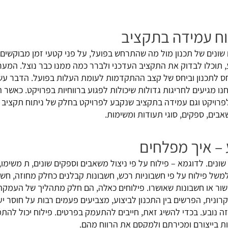
תוח עמידה בתקציב
שוות היבטים שונים של תכנון מול מה שהתרחש בפועל, על פני קטעי זמן מבוקשי
ע, תוכלו לבדוק את התקציב העדכני ולברר כמה ממנו כבר נוצל. המ
ס לתכנון וביחס של קצב ההתקדמות לעומת העלות בפועל. הדבר עשו
נו מגיעים לחריגות גדולות שיכולות לפגוע ברווחיות בפרויקט. כאשר 
רויקט וגם עמידה בתקציב שנקבע לפרויקט בחלק של ניתוח תקציב מו
בים, ספקים, סוגי תעודות ומשימות.
 – איך מפלחים
נים. לדוגמא – פילוח על פי ניצול משאבים וספקים שונים, ת משימו,
 למשל פילוח על פי חשבוניות רכש, חשבונות קבלנים כחלק מחוזה, חשב
שור או חשבונות שאושרו. פילוחים כאלה, הם חלק מתהליך של העמקה
ונית, הפרשים בין התכנון לביצוע, מצביעים פעמים רבות על חוסר יעי
ה נובע. בכדי להשיג זאת, חייבים להתעמק בפרטים. פילוח יכול להתמ
ות בייצורם ומכירתם ולמקסם את הרווח מהם.