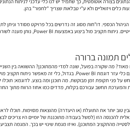
רענן את הנתונים בצורה אוטומטית, כך שתמיד יש לנו כלי עדכני לניתוח הנתוני
ת כלים ויזואליים ולא ע"י טבלאות שצריך "לחפור" בהן.
ניהול הכספי. דו"חות מסוג זה נדרשים בכל פרויקט מסודר וניתן לתא
לפעילות השוטפת של העסק ואפילו כקריטיים. ניתוח תקציב מול ביצוע בא
ים תמונה ברורה
 מאוד? מה שקורה בפועל, שונה למדי מהמתוכנן? ההשוואה בין השני
היא מסבכת את כולם, אלא אם עובדים עם כלי עזר דוגמת Power BI. בגדול, כלי זה מאפשר נית
על פני תקופת זמן מבוקשת. מה תוכנן ומה בוצע. לדוגמא: תוכלו 
המערכת תחשב עבורכם בקלות, מדדים כמו אחוז הרווח מתוך החוזים
ן מה שיגרום לסטייה מהתקציב המתוכנן). ואיזו מגמת שינוי יש בכך. המגמה תצב